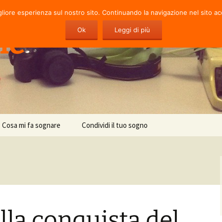
gliore esperienza sul nostro sito. Continuando la navigazione nel sito ac
ie
Ok
Leggi di più
Cosa mi fa sognare
Condividi il tuo sogno
lla conquista del