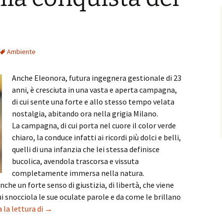
Ambiente
Anche Eleonora, futura ingegnera gestionale di 23
anni, è cresciuta in una vasta e aperta campagna,
di cui sente una forte e allo stesso tempo velata
nostalgia, abitando ora nella grigia Milano.
La campagna, di cui porta nel cuore il color verde
chiaro, la conduce infatti ai ricordi più dolci e belli,
quelli di una infanzia che lei stessa definisce
bucolica, avendola trascorsa e vissuta
completamente immersa nella natura.
anche un forte senso di giustizia, di libertà, che viene
i snocciola le sue oculate parole e da come le brillano
Eleonora alla conquista del mondo
 la lettura di
→