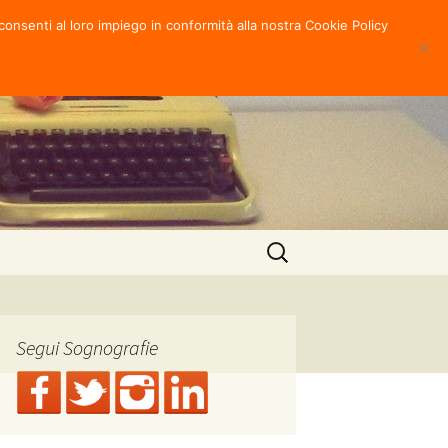
consenti al loro impiego in conformità alla nostra Cookie Policy
Ricerca
per:
Segui Sognografie