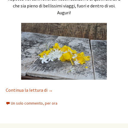
che sia pieno di bellissimi viaggi, fuori e dentro di voi.
Auguri!
Buon 2016!
Continua la lettura di
→
Un solo commento, per ora