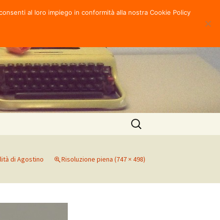
consenti al loro impiego in conformità alla nostra Cookie Policy
Ricerca
per:
llità di Agostino
Risoluzione piena (747 × 498)