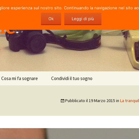
gliore esperienza sul nostro sito. Continuando la navigazione nel sito ac
ie
Ok
Leggi di più
Cosa mi fa sognare
Condividi il tuo sogno
Pubblicato il
19 Marzo 2015
in
La tranqui