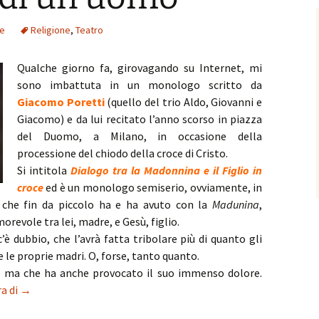
re
Religione
,
Teatro
Qualche giorno fa, girovagando su Internet, mi
sono imbattuta in un monologo scritto da
Giacomo Poretti
(quello del trio Aldo, Giovanni e
Giacomo) e da lui recitato l’anno scorso in piazza
del Duomo, a Milano, in occasione della
processione del chiodo della croce di Cristo.
Si intitola
Dialogo tra la Madonnina e il Figlio in
croce
ed è un monologo semiserio, ovviamente, in
o che fin da piccolo ha e ha avuto con la
Madunina
,
evole tra lei, madre, e Gesù, figlio.
’è dubbio, che l’avrà fatta tribolare più di quanto gli
 le proprie madri. O, forse, tanto quanto.
ia, ma che ha anche provocato il suo immenso dolore.
La Pasqua di un uomo
ra di
→