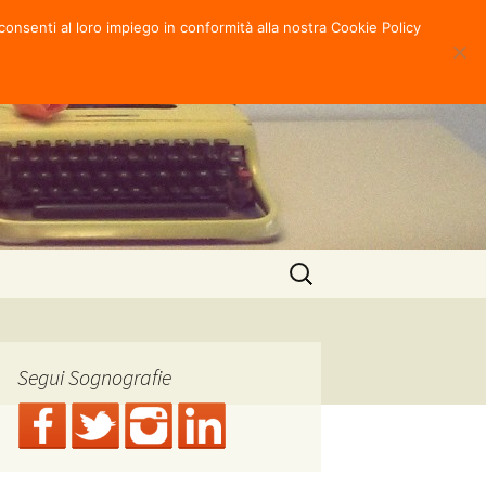
consenti al loro impiego in conformità alla nostra Cookie Policy
Ricerca
per:
Segui Sognografie