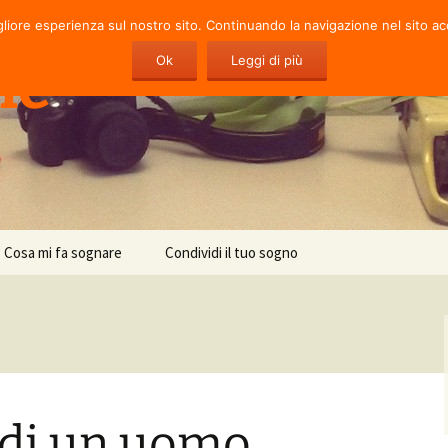
gliore esperienza sul nostro sito. Continuando la navigazione nel sito ac
ie
Ok
Leggi di più
Cosa mi fa sognare
Condividi il tuo sogno
 di un uomo