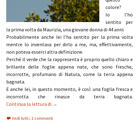
colore?
Io l’ho
sentito per
la prima volta da Maurizia, una giovane donna di 44 anni.
Probabilmente anche lei l’ha sentito per la prima volta
mentre lo inventava per dirlo a me, ma, effettivamente,
non poteva esserci altra definizione.
Perché il verde che la rappresenta è proprio quello chiaro e
brillante delle foglie appena nate, che sono fresche,
incorrotte, profumano di Natura, come la terra appena
bagnata.
E anche lei, in questo momento, è così: una foglia fresca e
incorrotta che rinasce da terra bagnata.
Maurizia alla scoperta di sé
Continua la lettura di
→
Vedi tutti i 2 commenti