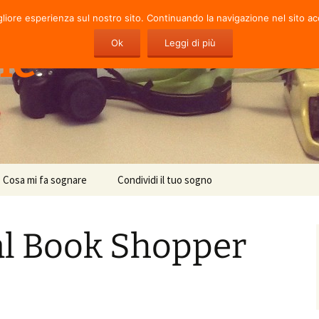
gliore esperienza sul nostro sito. Continuando la navigazione nel sito ac
ie
Ok
Leggi di più
Cosa mi fa sognare
Condividi il tuo sogno
al Book Shopper