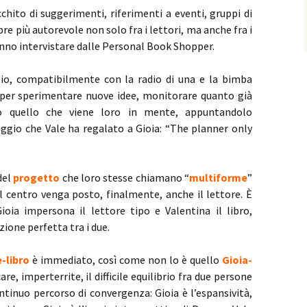
cchito di suggerimenti, riferimenti a eventi, gruppi di
re più autorevole non solo fra i lettori, ma anche fra i
fanno intervistare dalle Personal Book Shopper.
io, compatibilmente con la radio di una e la bimba
no per sperimentare nuove idee, monitorare quanto già
o quello che viene loro in mente, appuntandolo
ggio che Vale ha regalato a Gioia: “The planner only
del
progetto
che loro stesse chiamano “
multiforme
”
al centro venga posto, finalmente, anche il lettore. È
ioia impersona il lettore tipo e Valentina il libro,
ione perfetta tra i due.
e-libro
è immediato, così come non lo è quello
Gioia-
re, imperterrite, il difficile equilibrio fra due persone
ntinuo percorso di convergenza: Gioia è l’espansività,