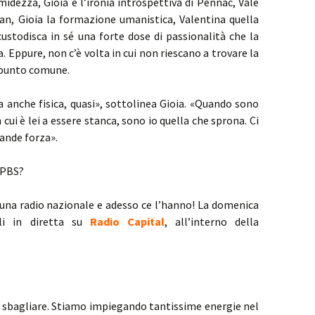
idezza, Gioia è l’ironia introspettiva di Pennac, Vale
an, Gioia la formazione umanistica, Valentina quella
custodisca in sé una forte dose di passionalità che la
a. Eppure, non c’è volta in cui non riescano a trovare la
o punto comune.
a anche fisica, quasi», sottolinea Gioia. «Quando sono
n cui è lei a essere stanca, sono io quella che sprona. Ci
ande forza».
 PBS?
una radio nazionale e adesso ce l’hanno! La domenica
gli in diretta su
Radio Capital
, all’interno della
n sbagliare. Stiamo impiegando tantissime energie nel