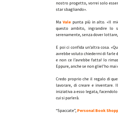
nostro progetto, vorrei solo esser
star sbagliando».
Ma
Vale
punta più in alto. «Il m
questo ambito, ingrandire lo s
serenamente, senza dover lottare,
E poi ci confida un’altra cosa. «Q
avrebbe voluto chiedermi di farle
e non ce l’avrebbe fatta! Io rim
Eppure, anche se non gliel’ho mai
Credo proprio che il regalo di qu
lavorare, di creare e inventare. 
iniziativa a esso legata, facendol
cui si parlerà.
“Spaccate”,
Personal Book Shop