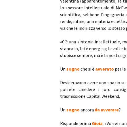
Valentina (apparentemente) la tim
lo spessore intellettuale di McEw
scientifica, sebbene l’ingegneria 
rende, infine, una materia eclettic
via che le indirizza verso lo stess
«C’è una sintonia intellettuale, m
stanca io, lei è energica; le volte i
stupisce sempre, ma è la nostra gr
Un
sogno
che si è
avverato
per le
Desideravano avere uno spazio su 
potrete chiedere i loro consi
trasmissione Capital Weekend.
Un
sogno
ancora
da avverare
?
Risponde prima
Gioia
: «Vorrei no