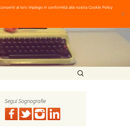
consenti al loro impiego in conformità alla nostra Cookie Policy
Ricerca
per:
Segui Sognografie