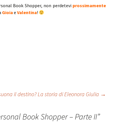
ersonal Book Shopper, non perdetevi
prossimamente
a
Gioia
e
Valentina
!
uona il destino? La storia di Eleonora Giulia
→
ersonal Book Shopper – Parte II
”