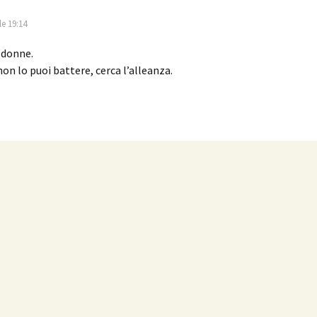
e 19:14
 donne.
on lo puoi battere, cerca l’alleanza.