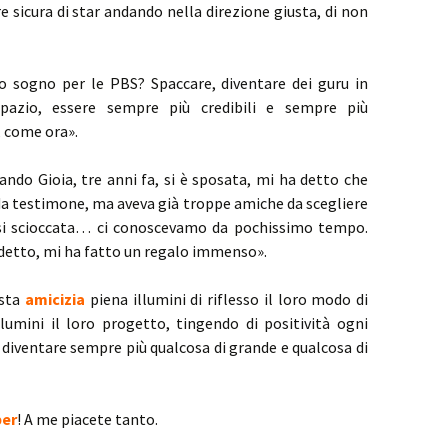
e sicura di star andando nella direzione giusta, di non
io sogno per le PBS? Spaccare, diventare dei guru in
pazio, essere sempre più credibili e sempre più
 come ora».
uando Gioia, tre anni fa, si è sposata, mi ha detto che
 da testimone, ma aveva già troppe amiche da scegliere
asi scioccata… ci conoscevamo da pochissimo tempo.
 detto, mi ha fatto un regalo immenso».
esta
amicizia
piena illumini di riflesso il loro modo di
Illumini il loro progetto, tingendo di positività ogni
o diventare sempre più qualcosa di grande e qualcosa di
per
! A me piacete tanto.