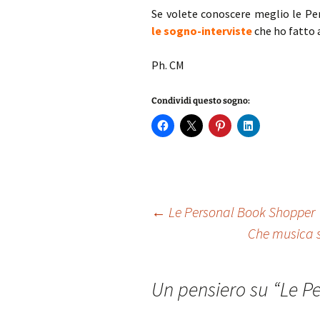
Se volete conoscere meglio le P
le
sogno-interviste
che ho fatto 
Ph. CM
Condividi questo sogno:
Navigazione
←
Le Personal Book Shopper
Che musica s
articolo
Un pensiero su “
Le P