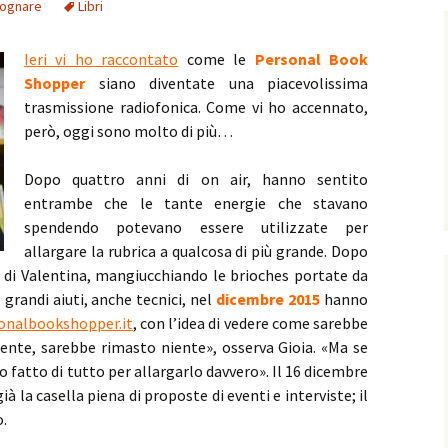
sognare
Libri
Ieri vi ho raccontato
come le
Personal Book
Shopper
siano diventate una piacevolissima
trasmissione radiofonica. Come vi ho accennato,
però, oggi sono molto di più…
Dopo quattro anni di on air, hanno sentito
entrambe che le tante energie che stavano
spendendo potevano essere utilizzate per
allargare la rubrica a qualcosa di più grande. Dopo
 di Valentina, mangiucchiando le brioches portate da
 grandi aiuti, anche tecnici, nel
dicembre 2015
hanno
onalbookshopper.it
, con l’idea di vedere come sarebbe
ente, sarebbe rimasto niente», osserva Gioia. «Ma se
fatto di tutto per allargarlo davvero». Il 16 dicembre
à la casella piena di proposte di eventi e interviste; il
o.