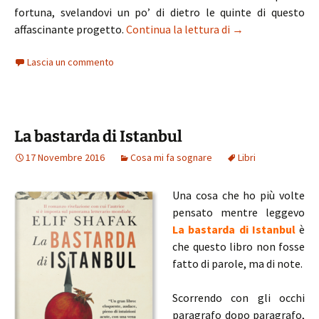
fortuna, svelandovi un po’ di dietro le quinte di questo
Le Personal Book
affascinante progetto.
Continua la lettura di
→
Lascia un commento
La bastarda di Istanbul
17 Novembre 2016
Cosa mi fa sognare
Libri
Una cosa che ho più volte
pensato mentre leggevo
La bastarda di Istanbul
è
che questo libro non fosse
fatto di parole, ma di note.
Scorrendo con gli occhi
paragrafo dopo paragrafo,