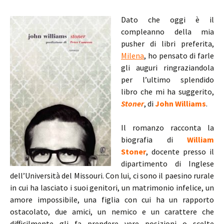
Dato che oggi è il
compleanno della mia
pusher di libri preferita,
Milena
, ho pensato di farle
gli auguri ringraziandola
per l’ultimo splendido
libro che mi ha suggerito,
Stoner
, di
John Williams
.
Il romanzo racconta la
biografia di
William
Stoner
, docente presso il
dipartimento di Inglese
dell’Università del Missouri. Con lui, ci sono il paesino rurale
in cui ha lasciato i suoi genitori, un matrimonio infelice, un
amore impossibile, una figlia con cui ha un rapporto
ostacolato, due amici, un nemico e un carattere che
difficilmente gli fa prendere vere posizioni o scelte