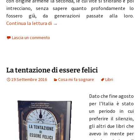
con origine armene la seconda, le cui vite si sfiorano e poi
intrecciano, senza sapere quanto profondamente lo
fossero già, da generazioni passate alla loro.
La bastarda di Istanbul
Continua la lettura di
→
Lascia un commento
La tentazione di essere felici
19 Settembre 2016
Cosa mi fa sognare
Libri
Dato che fine agosto
per l’Italia è stato
un periodo in cui
preferire il silenzio,
gli altri due libri che
avevo in mente per