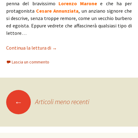
penna del bravissimo
Lorenzo Marone
e che ha per
protagonista
Cesare Annunziata
, un anziano signore che
si descrive, senza troppe remore, come un vecchio burbero
ed egoista. Eppure vedrete che affascinerà qualsiasi tipo di
lettore…
La tentazione di essere felici
Continua la lettura di
→
Lascia un commento
Navigazione
←
Articoli meno recenti
articoli