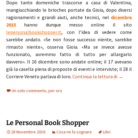
Dopo tante domeniche trascorse a casa di Valentina,
mangiucchiando le brioches portate da Gioia, dopo diversi
ragionamenti e grandi aiuti, anche tecnici, nel
dicembre
2015
hanno dunque messo online il sito
lepersonalbookshopper.it
, con l’idea di vedere come
sarebbe andato. «Se non fosse successo niente, sarebbe
rimasto niente», osserva Gioia. «Ma se invece avesse
funzionato, avremmo fatto di tutto per allargarlo
davvero». Il 16 dicembre sono andate online; il 17 avevano
già la casella piena di proposte di eventi e interviste; il 18 il
Le Person
Corriere Veneto parlava di loro.
Continua la lettura di
→
Un solo commento, per ora
Le Personal Book Shopper
28 Novembre 2016
Cosa mi fa sognare
Libri