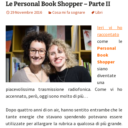
Le Personal Book Shopper – Parte II
29 Novembre 2016
Cosa mi fa sognare
Libri
Ieri vi ho
raccontato
come le
Personal
Book
Shopper
siano
diventate
una
piacevolissima trasmissione radiofonica. Come vi ho
accennato, però, oggi sono molto di più…
Dopo quattro anni di on air, hanno sentito entrambe che le
tante energie che stavano spendendo potevano essere
utilizzate per allargare la rubrica a qualcosa di più grande.