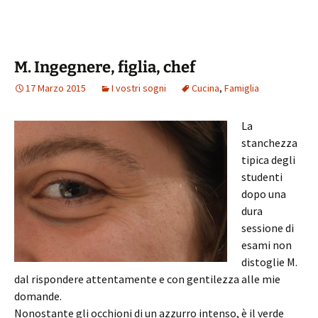
M. Ingegnere, figlia, chef
17 Marzo 2015
I vostri sogni
Cucina
,
Famiglia
La
stanchezza
tipica degli
studenti
dopo una
dura
sessione di
esami non
distoglie M.
dal rispondere attentamente e con gentilezza alle mie
domande.
Nonostante gli occhioni di un azzurro intenso, è il verde