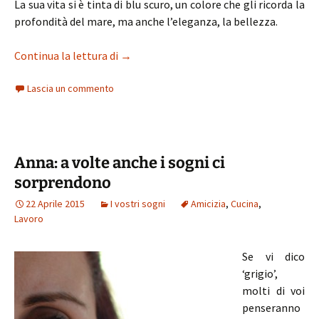
La sua vita si è tinta di blu scuro, un colore che gli ricorda la
profondità del mare, ma anche l’eleganza, la bellezza.
La buona cucina di Biniam
Continua la lettura di
→
Lascia un commento
Anna: a volte anche i sogni ci
sorprendono
22 Aprile 2015
I vostri sogni
Amicizia
,
Cucina
,
Lavoro
Se vi dico
‘grigio’,
molti di voi
penseranno