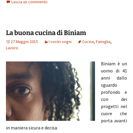
Lascia un commento
La buona cucina di Biniam
27 Maggio 2015
I vostri sogni
Cucina
,
Famiglia
,
Lavoro
Biniam è un
uomo di 41
anni dallo
sguardo
profondo e
con dei
progetti nel
cuore che
porta avanti
in maniera sicura e decisa.