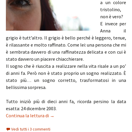
a un colore
tristolino,
non è vero?
E invece per
Anna il
grigio è tutt’altro. Il grigio è bello perché è leggero, tenue,
è rilassante e molto raffinato. Come lei: una persona che mi
è sembrata davvero di una raffinatezza delicata e con cui è
stato davvero un piacere chiacchierare.
Il sogno che è riuscita a realizzare nella vita risale a un po’
di anni fa. Però non è stato proprio un sogno realizzato. È
stato più… un sogno corretto, trasformatosi in una
bellissima sorpresa.
Tutto iniziò più di dieci anni fa, ricorda persino la data
esatta: 24 dicembre 2003.
Anna: a volte anche i sogni ci sorprendon
Continua la lettura di
→
Vedi tutti i 3 commenti