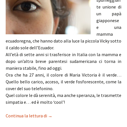
spumeggian
te unione di
un papà
giapponese
e una
mamma
ecuadoregna, che hanno dato alla luce la piccola Vicky sotto
il caldo sole dell’Ecuador.
All’età di sette anni si trasferisce in Italia con la mamma e
dopo un’altra breve parentesi sudamericana ci torna in
maniera stabile, fino ad oggi.
Ora che ha 27 anni, il colore di Maria Victoria è il verde…
Quello bello carico, acceso, il verde fosforescente, come la
cover del suo telefonino.
Quel colore le dà serenità, ma anche speranza, le trasmette
simpatia e… ed è molto ‘cool’!
Maria Victoria, orientale nello sguardo 
Continua la lettura di
→