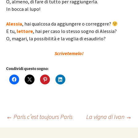
O, almeno, di fare di tutto per raggiungerla.
In bocca al lupo!
Alessia
, hai qualcosa da aggiungere o correggere?
E tu,
lettore
, hai per caso lo stesso sogno di Alessia?
O, magari, la possibilità e la voglia di esaudirlo?
Scrivetemel
o
!
Condividi questo sogno:
Navigazione
←
Paris c’est toujours Paris
La vigna di Ivan
→