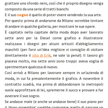
grattare uno sfondo nero, così che il proprio disegno venga
composto da una serie di tratti bianchi.
E il suo
sogno
è quello di poter vivere vendendo la sua arte.
Per questo prima di andarsene da Milano vorrebbe tentare
di andare in qualche galleria, per mostrare le sue opere.
È capitato nella capitale della moda dopo aver lavorato
sette anni per la Diesel come grafico e illustratore:
realizzava i disegni per alcuni articoli d’abbigliamento
maschili (per farvi un’idea migliore vi consiglio di visitare
direttamente il
sito di Erik
, ne vale la pena!). Il lavoro gli
piaceva molto, ma sette anni sono troppi: aveva voglia di
sperimentare qualcosa di nuovo.
Così arrivò a Milano per lavorare sempre in un’azienda di
moda, in cui fa prevalentemente il grafico. A novembre il
contratto scadrà, ma prima di abbandonare la metropoli
vuole approfittare di lei, spremerne il succo e provare a far
avverare il suo sogno.
Se andasse male (e anche se andasse bene) il suo piano per
il ‘dopo novembre’ sarebbe comunque quello di passare un